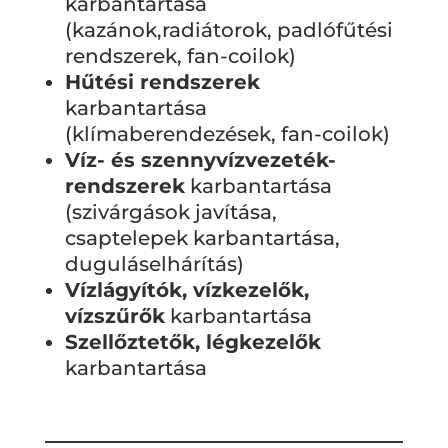
karbantartása
(kazánok,radiátorok, padlófűtési
rendszerek, fan-coilok)
Hűtési rendszerek
karbantartása
(klímaberendezések, fan-coilok)
Víz- és szennyvízvezeték-
rendszerek
karbantartása
(szivárgások javítása,
csaptelepek karbantartása,
duguláselhárítás)
Vízlágyítók, vízkezelők,
vízszűrők
karbantartása
Szellőztetők, légkezelők
karbantartása