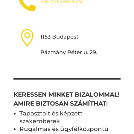

+36 70 294 4441

1153 Budapest,
Pázmány Péter u. 29.
KERESSEN MINKET BIZALOMMAL!
AMIRE BIZTOSAN SZÁMÍTHAT:
Tapasztalt és képzett
szakemberek
Rugalmas és ügyfélközpontú