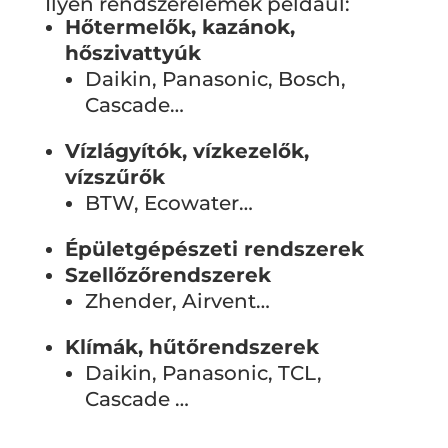
Ilyen rendszerelemek például:
Hőtermelők, kazánok,
hőszivattyúk
Daikin, Panasonic, Bosch,
Cascade…
Vízlágyítók, vízkezelők,
vízszűrők
BTW, Ecowater…
Épületgépészeti rendszerek
Szellőzőrendszerek
Zhender, Airvent…
Klímák, hűtőrendszerek
Daikin, Panasonic, TCL,
Cascade …