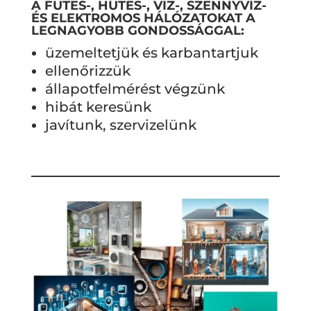
A FŰTÉS-, HŰTÉS-, VÍZ-, SZENNYVÍZ-
ÉS ELEKTROMOS HÁLÓZATOKAT A
LEGNAGYOBB GONDOSSÁGGAL:
üzemeltetjük és karbantartjuk
ellenőrizzük
állapotfelmérést végzünk
hibát keresünk
javítunk, szervizelünk