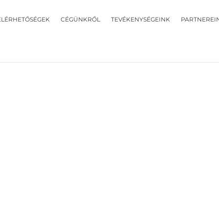
ELÉRHETŐSÉGEK
CÉGÜNKRŐL
TEVÉKENYSÉGEINK
PARTNEREI