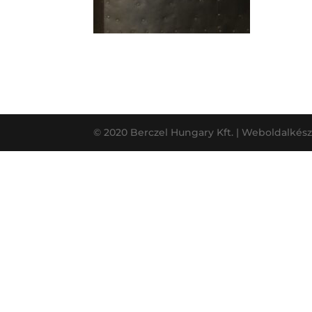
© 2020 Berczel Hungary Kft. | Weboldalkész